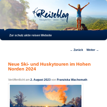
Such
Hauptmenü
Zur schulz aktiv reisen Website
Zum
Zum
Inhalt
sekundären
Beitrags-
←
Zurück
Weiter
→
Navigation
wechseln
Inhalt
Neue Ski- und Huskytouren im Hohen
Norden 2024
wechseln
Veröffentlicht am
2. August 2023
von
Franziska Wachsmuth