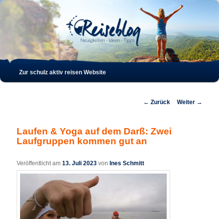
Such
Hauptmenü
Zur schulz aktiv reisen Website
Zum
Zum
Inhalt
sekundären
Beitrags-
←
Zurück
Weiter
→
Navigation
wechseln
Inhalt
Laufen & Yoga auf dem Darß: Zwei
Laufgruppen kommen gut an
wechseln
Veröffentlicht am
13. Juli 2023
von
Ines Schmitt