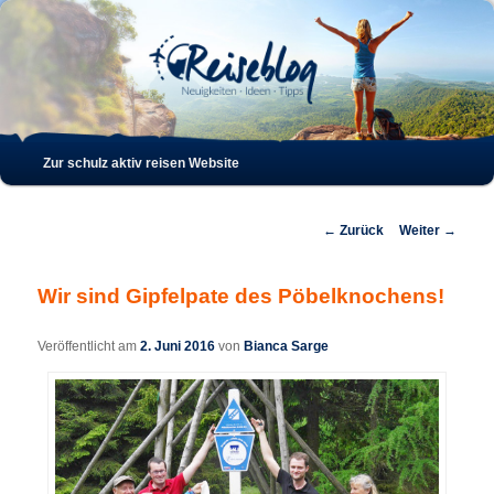
Such
Hauptmenü
Zur schulz aktiv reisen Website
Zum
Zum
Inhalt
sekundären
Beitrags-
←
Zurück
Weiter
→
Navigation
wechseln
Inhalt
Wir sind Gipfelpate des Pöbelknochens!
wechseln
Veröffentlicht am
2. Juni 2016
von
Bianca Sarge