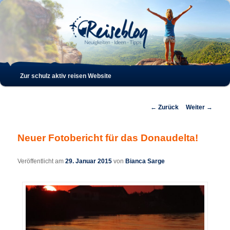
Such
Hauptmenü
Zur schulz aktiv reisen Website
Zum
Zum
Inhalt
sekundären
Beitrags-
←
Zurück
Weiter
→
Navigation
wechseln
Inhalt
Neuer Fotobericht für das Donaudelta!
wechseln
Veröffentlicht am
29. Januar 2015
von
Bianca Sarge