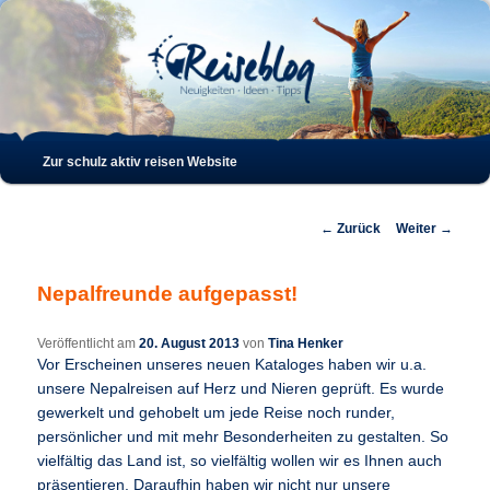
Such
Hauptmenü
Zur schulz aktiv reisen Website
Zum
Zum
Inhalt
sekundären
Beitrags-
←
Zurück
Weiter
→
Navigation
wechseln
Inhalt
Nepalfreunde aufgepasst!
wechseln
Veröffentlicht am
20. August 2013
von
Tina Henker
Vor Erscheinen unseres neuen Kataloges haben wir u.a.
unsere Nepalreisen auf Herz und Nieren geprüft. Es wurde
gewerkelt und gehobelt um jede Reise noch runder,
persönlicher und mit mehr Besonderheiten zu gestalten. So
vielfältig das Land ist, so vielfältig wollen wir es Ihnen auch
präsentieren. Daraufhin haben wir nicht nur unsere