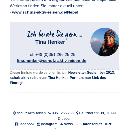
Werkstatt finden Sie immer aktuell unter:
www.schulz-aktiv-reisen.de/Nepal
Tina Henker
Tel. +49 (0)351 266 25-25
tina.henker@schulz-aktiv-reisen.de
Dieser Eintrag wurde veröffentlicht in
Newsletter September 2013
,
schulz aktiv reisen
von
Tina Henker
.
Permanenter Link des
Eintrags
.
schulz aktiv reisen
0351 266 255
Bautzner Str. 39, 01099
Dresden
Facebook
Instagram
News
—
Datenschutz
ARB