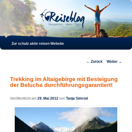
Such
Hauptmenü
Zur schulz aktiv reisen Website
Zum
Zum
Inhalt
sekundären
Beitrags-
←
Zurück
Weiter
→
Navigation
wechseln
Inhalt
Trekking im Altaigebirge mit Besteigung
der Belucha durchführungsgarantiert!
wechseln
Veröffentlicht am
29. Mai 2012
von
Tanja Simrod