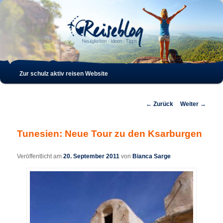
Such
Hauptmenü
Zur schulz aktiv reisen Website
Zum
Zum
Inhalt
sekundären
Beitrags-
←
Zurück
Weiter
→
Navigation
wechseln
Inhalt
Tunesien: Neue Tour zu den Ksarburgen
wechseln
Veröffentlicht am
20. September 2011
von
Bianca Sarge