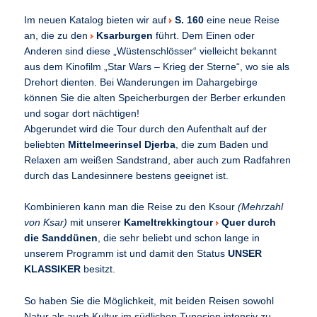
Im neuen Katalog bieten wir auf
S. 160
eine neue Reise
an, die zu den
Ksarburgen
führt. Dem Einen oder
Anderen sind diese „Wüstenschlösser“ vielleicht bekannt
aus dem Kinofilm „Star Wars – Krieg der Sterne“, wo sie als
Drehort dienten. Bei Wanderungen im Dahargebirge
können Sie die alten Speicherburgen der Berber erkunden
und sogar dort nächtigen!
Abgerundet wird die Tour durch den Aufenthalt auf der
beliebten
Mittelmeerinsel Djerba
, die zum Baden und
Relaxen am weißen Sandstrand, aber auch zum Radfahren
durch das Landesinnere bestens geeignet ist.
Kombinieren kann man die Reise zu den Ksour
(Mehrzahl
von Ksar)
mit unserer
Kameltrekkingtour
Quer durch
die Sanddünen
, die sehr beliebt und schon lange in
unserem Programm ist und damit den Status
UNSER
KLASSIKER
besitzt.
So haben Sie die Möglichkeit, mit beiden Reisen sowohl
Natur als auch Kultur im südlichen Tunesien intensiv zu