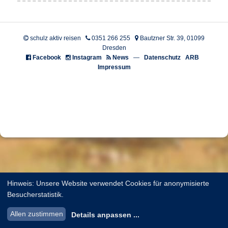
schulz aktiv reisen
0351 266 255
Bautzner Str. 39, 01099
Dresden
Facebook
Instagram
News
—
Datenschutz
ARB
Impressum
Hinweis: Unsere Website verwendet Cookies für anonymisierte
Besucherstatistik.
Allen zustimmen
Details anpassen
...