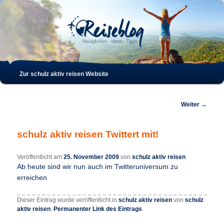
Such
Hauptmenü
Zur schulz aktiv reisen Website
Zum
Zum
Inhalt
sekundären
Beitrags-
Weiter
→
Navigation
wechseln
Inhalt
schulz aktiv reisen Twittert mit!
wechseln
Veröffentlicht am
25. November 2009
von
schulz aktiv reisen
Ab heute sind wir nun auch im Twitteruniversum zu
erreichen
Dieser Eintrag wurde veröffentlicht in
schulz aktiv reisen
von
schulz
aktiv reisen
.
Permanenter Link des Eintrags
.