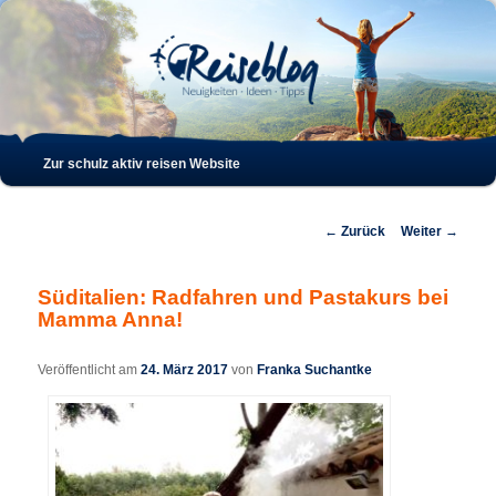
Such
Hauptmenü
Zur schulz aktiv reisen Website
Zum
Zum
Inhalt
sekundären
Beitrags-
←
Zurück
Weiter
→
Navigation
wechseln
Inhalt
Süditalien: Radfahren und Pastakurs bei
Mamma Anna!
wechseln
Veröffentlicht am
24. März 2017
von
Franka Suchantke