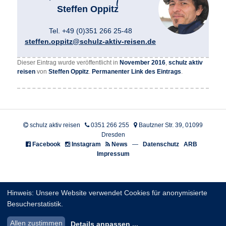
Steffen Oppitz
Tel. +49 (0)351 266 25-48
steffen.oppitz@schulz-aktiv-reisen.de
Dieser Eintrag wurde veröffentlicht in
November 2016
,
schulz aktiv
reisen
von
Steffen Oppitz
.
Permanenter Link des Eintrags
.
schulz aktiv reisen
0351 266 255
Bautzner Str. 39, 01099
Dresden
Facebook
Instagram
News
—
Datenschutz
ARB
Impressum
Hinweis: Unsere Website verwendet Cookies für anonymisierte
Besucherstatistik.
Allen zustimmen
Details anpassen
...