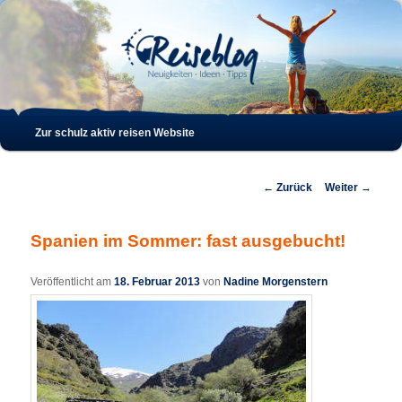
Such
Hauptmenü
Zur schulz aktiv reisen Website
Zum
Zum
Inhalt
sekundären
Beitrags-
←
Zurück
Weiter
→
Navigation
wechseln
Inhalt
Spanien im Sommer: fast ausgebucht!
wechseln
Veröffentlicht am
18. Februar 2013
von
Nadine Morgenstern