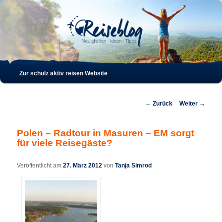
Such
Hauptmenü
Zur schulz aktiv reisen Website
Zum
Zum
Inhalt
sekundären
Beitrags-
←
Zurück
Weiter
→
Navigation
wechseln
Inhalt
Polen – Radtour in Masuren – EM sorgt
für viele Reisegäste?
wechseln
Veröffentlicht am
27. März 2012
von
Tanja Simrod