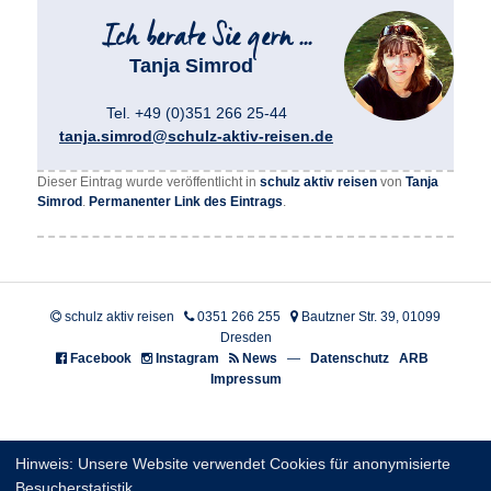
Tanja Simrod
Tel. +49 (0)351 266 25-44
tanja.simrod@schulz-aktiv-reisen.de
Dieser Eintrag wurde veröffentlicht in
schulz aktiv reisen
von
Tanja
Simrod
.
Permanenter Link des Eintrags
.
schulz aktiv reisen
0351 266 255
Bautzner Str. 39, 01099
Dresden
Facebook
Instagram
News
—
Datenschutz
ARB
Impressum
Hinweis: Unsere Website verwendet Cookies für anonymisierte
Besucherstatistik.