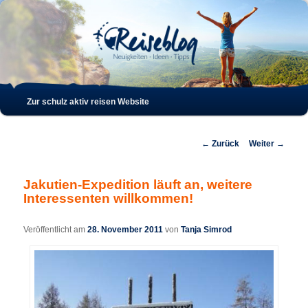
Such
Hauptmenü
Zur schulz aktiv reisen Website
Zum
Zum
Inhalt
sekundären
Beitrags-
←
Zurück
Weiter
→
Navigation
wechseln
Inhalt
Jakutien-Expedition läuft an, weitere
Interessenten willkommen!
wechseln
Veröffentlicht am
28. November 2011
von
Tanja Simrod