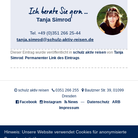
Tanja Simrod
Tel. +49 (0)351 266 25-44
tanja.simrod@schulz-aktiv-reisen.de
Dieser Eintrag wurde veröffentlicht in
schulz aktiv reisen
von
Tanja
Simrod
.
Permanenter Link des Eintrags
.
schulz aktiv reisen
0351 266 255
Bautzner Str. 39, 01099
Dresden
Facebook
Instagram
News
—
Datenschutz
ARB
Impressum
Hinweis: Unsere Website verwendet Cookies für anonymisierte