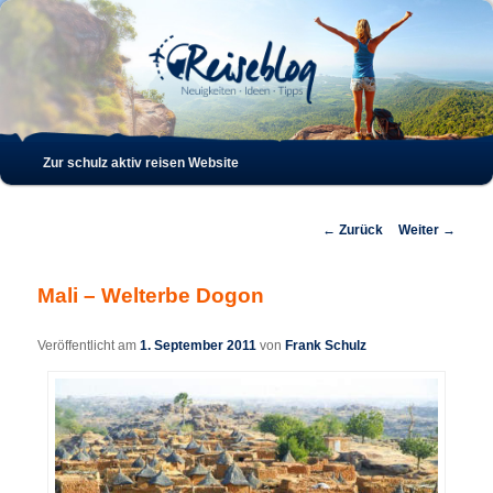
Such
Hauptmenü
Zur schulz aktiv reisen Website
Zum
Zum
Inhalt
sekundären
Beitrags-
←
Zurück
Weiter
→
Navigation
wechseln
Inhalt
Mali – Welterbe Dogon
wechseln
Veröffentlicht am
1. September 2011
von
Frank Schulz