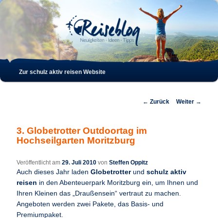
Such
Hauptmenü
Zur schulz aktiv reisen Website
Zum
Zum
Inhalt
sekundären
Beitrags-
←
Zurück
Weiter
→
Navigation
wechseln
Inhalt
3. Globetrotter Outdoortag im
Hochseilgarten Moritzburg
wechseln
Veröffentlicht am
29. Juli 2010
von
Steffen Oppitz
Auch dieses Jahr laden
Globetrotter
und
schulz aktiv
reisen
in den Abenteuerpark Moritzburg ein, um Ihnen und
Ihren Kleinen das „Draußensein“ vertraut zu machen.
Angeboten werden zwei Pakete, das Basis- und
Premiumpaket.