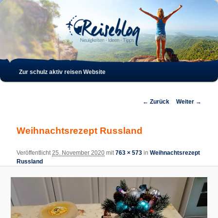
Such
Hauptmenü
Zur schulz aktiv reisen Website
Zum
Zum
Inhalt
sekundären
Bilder-
← Zurück
Weiter →
Navigation
wechseln
Inhalt
Weihnachtsrezept Russland
wechseln
Veröffentlicht
25. November 2020
mit
763 × 573
in
Weihnachtsrezept
Russland